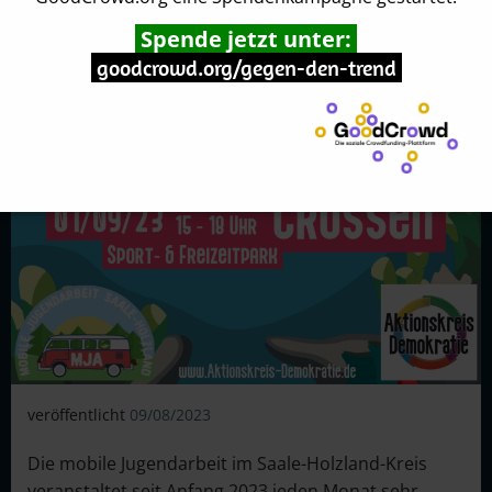
Spende jetzt unter:
goodcrowd.org/gegen-den-trend
veröffentlicht
09/08/2023
Die mobile Jugendarbeit im Saale-Holzland-Kreis
veranstaltet seit Anfang 2023 jeden Monat sehr